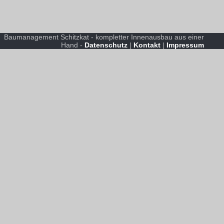
Baumanagement Schitzkat - kompletter Innenausbau aus einer
Hand -
Datenschutz
|
Kontakt
|
Impressum